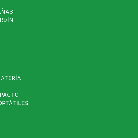
AÑAS
RDÍN
BATERÍA
MPACTO
ORTÁTILES