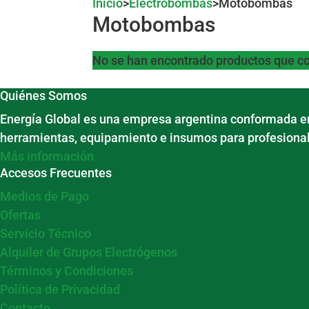
Inicio
>
Electrobombas
>
Motobombas
Motobombas
No se han encontrado productos que co
Quiénes Somos
Energía Global es una empresa argentina conformada en
herramientas, equipamiento e insumos para profesional
Más información
Accesos Frecuentes
Medios de Pago
Ofertas
Servicio Técnico
Alquiler de Grupos Electrógenos
Términos y Condiciones
Política de Privacidad
Contacto