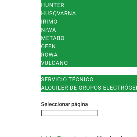
HUNTER
HUSQVARNA
IRIMO
NIWA
METABO
OFEN
ROWA
VULCANO
SERVICIOS
SERVICIO TÉCNICO
ALQUILER DE GRUPOS ELECTRÓG
CONTACTO
Seleccionar página