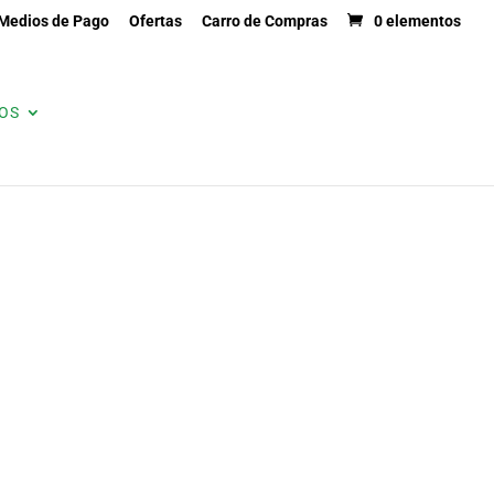
Medios de Pago
Ofertas
Carro de Compras
0 elementos
OS
MARCAS
SERVICIOS
CONTACTO