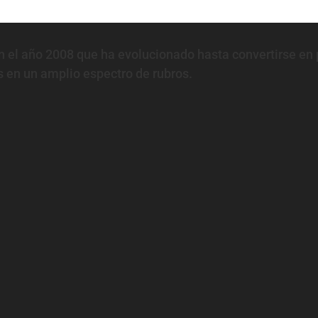
 el año 2008 que ha evolucionado hasta convertirse en 
 en un amplio espectro de rubros.