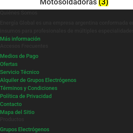
Motosoldadoras
(3)
Quiénes Somos
Energía Global es una empresa argentina conformada en
insumos para profesionales de múltiples especialidades
Más información
Accesos Frecuentes
Medios de Pago
Ofertas
Servicio Técnico
Alquiler de Grupos Electrógenos
Términos y Condiciones
Política de Privacidad
Contacto
Mapa del Sitio
Productos
Grupos Electrógenos