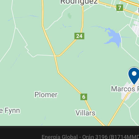
Energía Global - Orán 3196 (B1714MMD) 