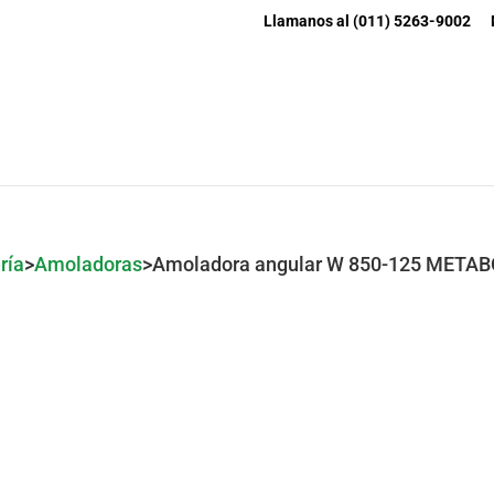
Llamanos al (011) 5263-9002
EMPRESA
PRODUCT
ría
>
Amoladoras
>
Amoladora angular W 850-125 META