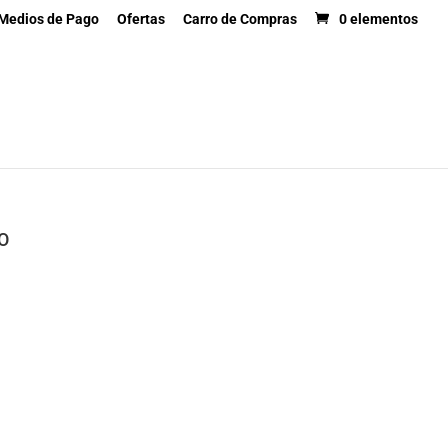
Medios de Pago
Ofertas
Carro de Compras
0 elementos
OS
MARCAS
SERVICIOS
CONTACTO
BO