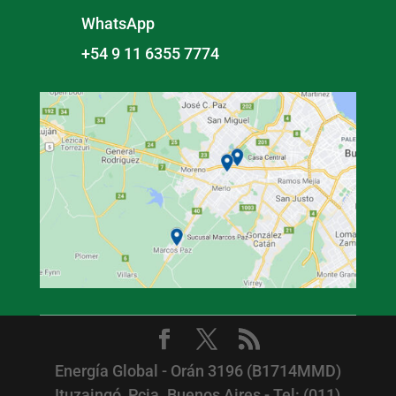
WhatsApp
+54 9 11 6355 7774
Energía Global - Orán 3196 (B1714MMD)
Ituzaingó, Pcia. Buenos Aires - Tel: (011)